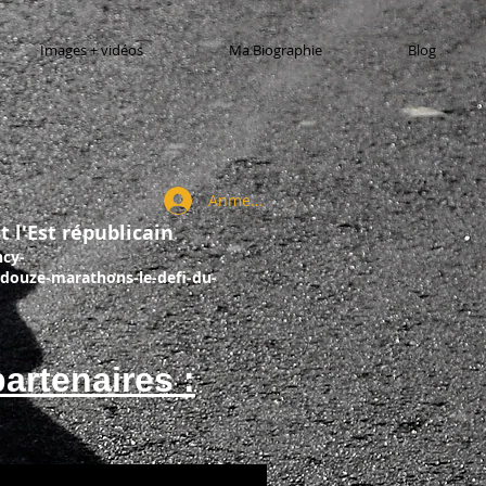
Images + vidéos
Ma Biographie
Blog
Anmelden
t l'Est républicain
ncy-
douze-marathons-le-defi-du-
artenaires :