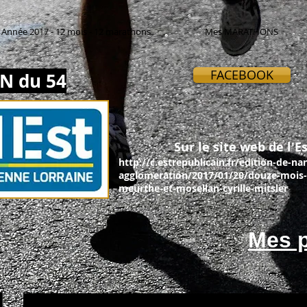
Année 2017 - 12 mois - 12 marathons
Mes MARATHONS
FACEBOOK
N du 54
Sur le site web de l'Es
http://c.estrepublicain.fr/edition-de-na
agglomeration/2017/01/20/douze-mois-
meurthe-et-mosellan-cyrille-mitsler
Mes p