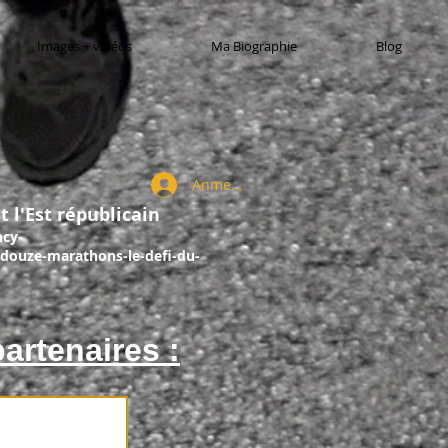
Images + vidéos
Ma Biographie
Blog
Anmelden
t l'Est républicain
ncy-
douze-marathons-le-defi-du-
artenaires :