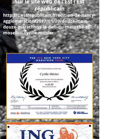
Sur le site web de l'Est l'Est
républicain
http://c.estrepublicain.fr/edition-de-nancy-
agglomeration/2017/01/20/douze-mois-
douze-marathons-le-defi-du-meurthe-et-
mosellan-cyrille-mitsler