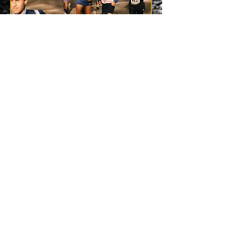
Mon 1er marathon
Que du bonheur
Surtout New-York