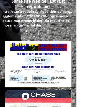
Sur le site web de l'Est l'Est
républicain
http://c.estrepublicain.fr/edition-de-nancy-
agglomeration/2017/01/20/douze-mois-
douze-marathons-le-defi-du-meurthe-et-
mosellan-cyrille-mitsler