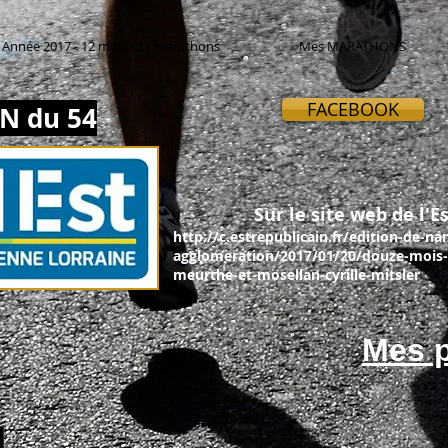
Année 2017 - 12 mois - 12 marathons
Mes MARATHONS
FACEBOOK
N du 54
Sur le site web de l'Es
http://c.estrepublicain.fr/edition-de-na
agglomeration/2017/01/20/douze-mois-
meurthe-et-mosellan-cyrille-mitsler
Mes p