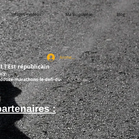
Images + vidéos
Ma Biographie
Blog
Anmelden
t l'Est républicain
ncy-
douze-marathons-le-defi-du-
artenaires :