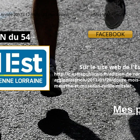
Année 2017 - 12 mois - 12 marathons
Mes MARATHONS
FACEBOOK
N du 54
Sur le site web de l'Es
http://c.estrepublicain.fr/edition-de-na
agglomeration/2017/01/20/douze-mois-
meurthe-et-mosellan-cyrille-mitsler
Mes p