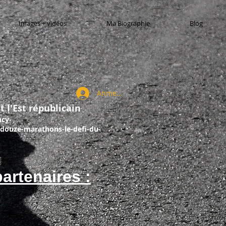
Images + vidéos
Ma Biographie
Blog
Anmelden
t l'Est républicain
ncy-
douze-marathons-le-defi-du-
artenaires :