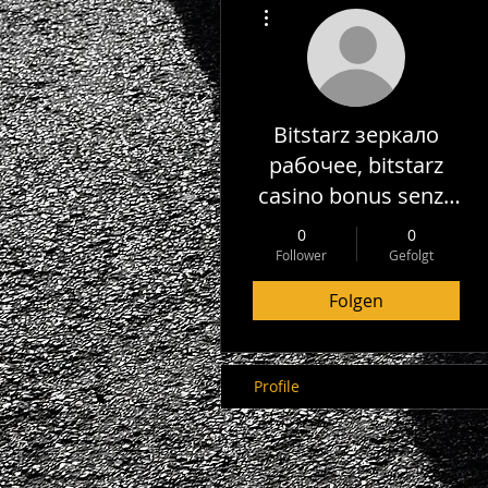
Weitere Optionen
Bitstarz зеркало
рабочее, bitstarz
casino bonus senza
deposito codes
0
0
november 2022
Follower
Gefolgt
Folgen
Profile