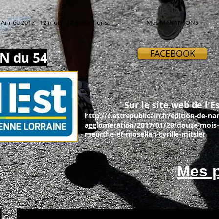
Année 2017 - 12 mois - 12 marathons
Mes MARATHONS
FACEBOOK
N du 54
Sur le site web de l'Es
http://c.estrepublicain.fr/edition-de-na
agglomeration/2017/01/20/douze-mois-
meurthe-et-mosellan-cyrille-mitsler
Mes p