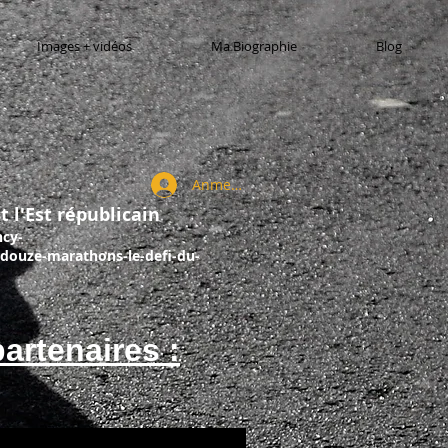
Images + vidéos
Ma Biographie
Blog
Anmelden
t l'Est républicain
ncy-
douze-marathons-le-defi-du-
artenaires :