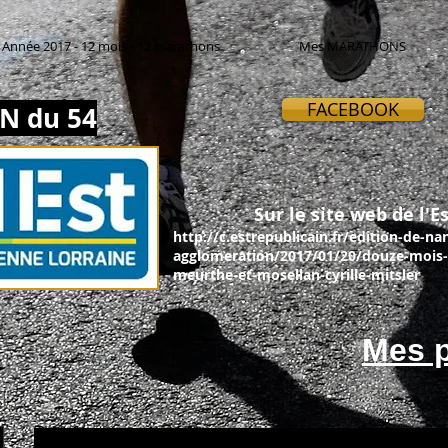
Année 2017 - 12 mois - 12 marathons
Mes MARATHONS
FACEBOOK
N du 54
Sur le site web de l'Es
http://c.estrepublicain.fr/edition-de-na
agglomeration/2017/01/20/douze-mois-
meurthe-et-mosellan-cyrille-mitsler
Mes p