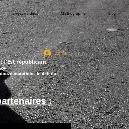
Images + vidéos
Ma Biographie
Blog
Anmelden
t l'Est républicain
ncy-
douze-marathons-le-defi-du-
artenaires :