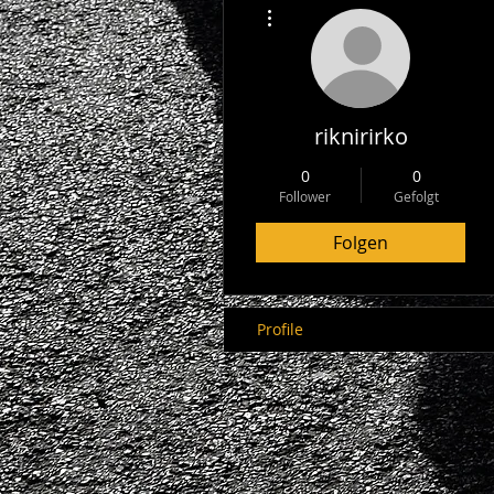
Weitere Optionen
riknirirko
0
0
Follower
Gefolgt
Folgen
Profile