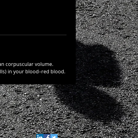
an corpuscular volume. 
lls) in your blood–red blood.